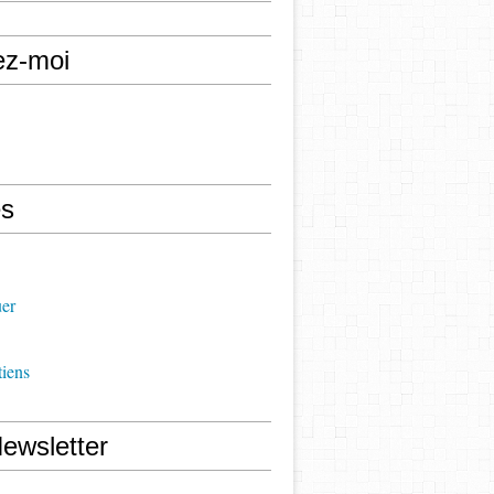
ez-moi
s
uer
iens
ewsletter