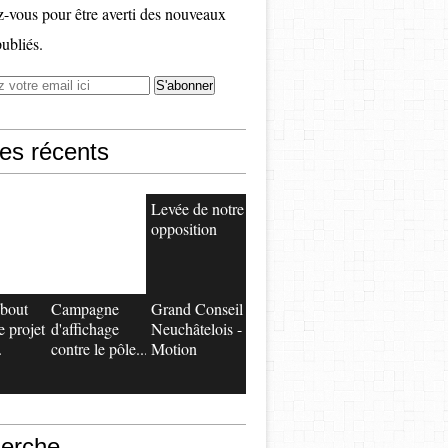
vous pour être averti des nouveaux
publiés.
les récents
Levée de notre
opposition
bout
Campagne
Grand Conseil
e projet
d'affichage
Neuchâtelois -
.
contre le pôle...
Motion
erche