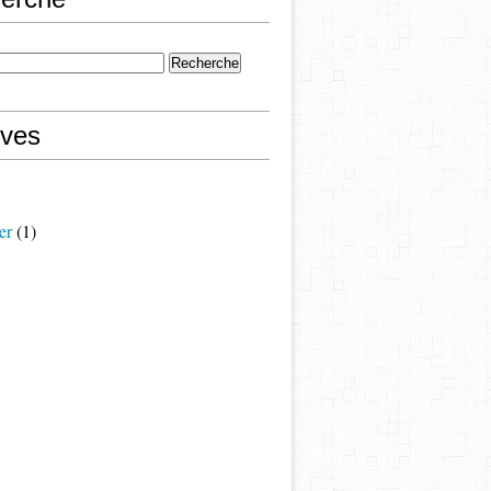
ives
er
(1)