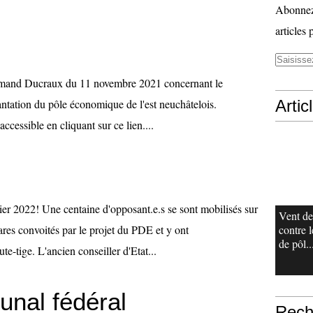
Abonnez-
articles 
Armand Ducraux du 11 novembre 2021 concernant le
lantation du pôle économique de l'est neuchâtelois.
Artic
cessible en cliquant sur ce lien....
ier 2022! Une centaine d'opposant.e.s se sont mobilisés sur
Vent de
ares convoités par le projet du PDE et y ont
contre l
de pôl..
-tige. L'ancien conseiller d'Etat...
unal fédéral
Rech